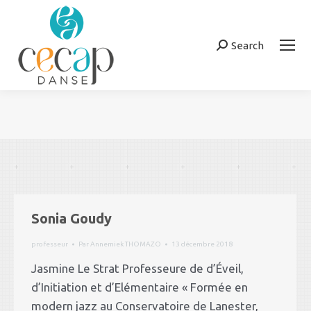
Search
Recherche
:
Vous êtes ici :
Sonia Goudy
professeur
Par
Annemiek THOMAZO
13 décembre 2018
Jasmine Le Strat Professeure de d’Éveil,
d’Initiation et d’Elémentaire « Formée en
modern jazz au Conservatoire de Lanester,