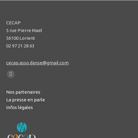
CECAP
5 rue Pierre Mael
56100 Lorient
02 97 21 28 63
cecap.asso.danse@gmail.com
Trouvez nous sur :
La
page
Nos partenaires
Facebook
La presse en parle
s'ouvre
Infos légales
dans
une
nouvelle
fenêtre