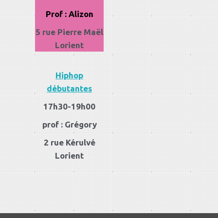
Prof : Alizon
5 rue Pierre Maël
Lorient
Hiphop
débutantes
17h30-19h00
prof : Grégory
2 rue Kérulvé
Lorient