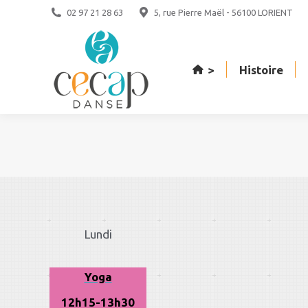
02 97 21 28 63
5, rue Pierre Maël - 56100 LORIENT
>
Histoire
Equi
>
Histoire
Lundi
Yoga
12h15-13h30